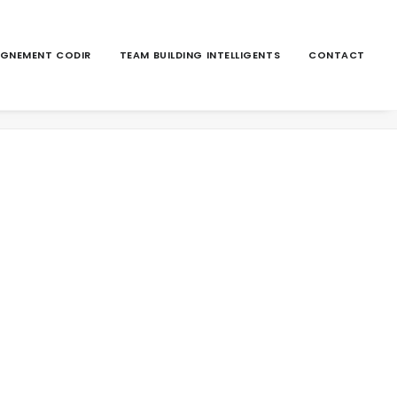
GNEMENT CODIR
TEAM BUILDING INTELLIGENTS
CONTACT
Accueil
DRAGOM
CEA_logotype2012