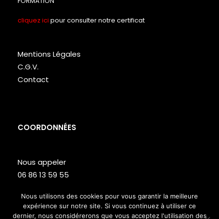
FORMATION
cliquez ici
pour consulter notre certificat
Mentions Légales
C.G.V.
Contact
COORDONNÉES
Nous appeler
06 86 13 59 55
Lundi – Vendredi de 9h à 18h
Nous utilisons des cookies pour vous garantir la meilleure
expérience sur notre site. Si vous continuez à utiliser ce
Site web réalisé par
Studio T
dernier, nous considérerons que vous acceptez l'utilisation des